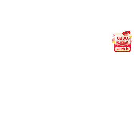
手。在关键时刻，他往往能够站出来承担责任，为球
队提供支持。这种抗压能力让他成为了争夺最佳球员
荣誉的不容小觑的人选。
4、三位候选人的影响力
韦世豪、张玉宁和马德鲁加这三位运动员，各自代表
着不同风格与实力，他们在联赛中的表现均引起了广
泛关注。无论是国内球员还是外援，他们都为中国足
球注入了新的活力，同时也提升了联赛整体水平。
这三位候选人背后，不仅有个人奋斗，还有各自所在
俱乐部的发展战略支持。他们各自所处球队所采取不
同的方法与理念，让这些优秀运动员得以成长，从而
推动整个联赛的发展向前迈进了一大步。