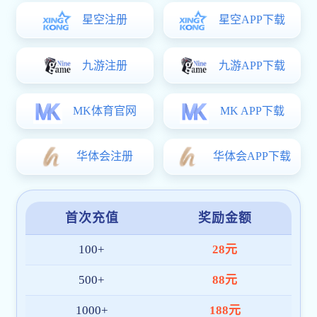
誉
2026-07-07 20:39
43 次阅读
首页
/
体育头条
中超联赛第12轮的最佳球员候选名单近日揭晓，韦世
豪、张玉宁和马德鲁加三位球员成为争夺荣誉的焦
点。本文将从四个方面对这一事件进行详细阐述。首
先，将分析韦世豪在本轮比赛中的出色表现及其对球
队的重要性；其次，探讨张玉宁的竞技状态与潜力；
接着，评估马德鲁加在比赛中的关键作用以及他所展
现的技战术特点；最后，将讨论这三位球员在中超联
赛中的影响力及未来发展前景。本篇文章旨在深入解
析他们的表现，为读者提供全面而深入的理解。